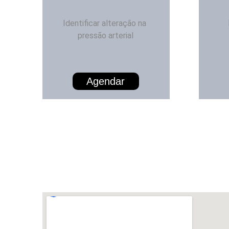
Identificar alteração na 
pressão arterial
Agendar