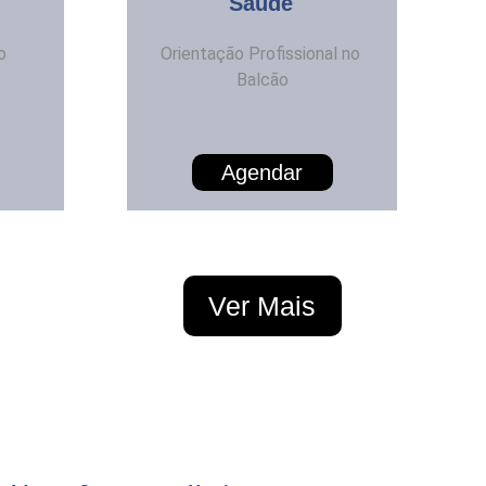
Saúde
o 
Orientação Profissional no 
Balcão
Agendar
Ver Mais