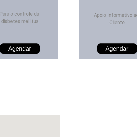
Para o controle da 
Apoio Informativo a
diabetes mellitus
Cliente
Agendar
Agendar